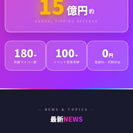
15
億円
約
ANNUAL TIPPING REVENUE
180
100
0
+
+
円
所属ライバー数
イベント受賞実績
登録料・月額料金
— NEWS & TOPICS —
最新
NEWS