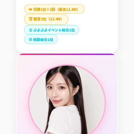
👑 日間1位×2回（最高11.8M）
🏆 殿堂2位（12.4M）
🥇 ぷよぷよイベント総合1位
🍑 桃鉄総合1位