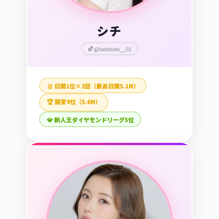
シチ
@bebibebi__01
🥇 日間1位×2回（最高日間5.1M）
🏆 殿堂9位（5.6M）
💎 新人王ダイヤモンドリーグ5位