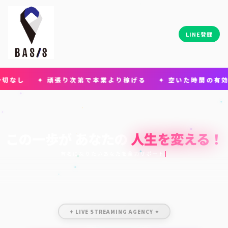
LINE登録
✦ 頑張り次第で本業より稼げる ✦ 空いた時間の有効活用 ✦
この一歩が
あなたの
人生を変える！
スマホ1台で
|
✦ LIVE STREAMING AGENCY ✦