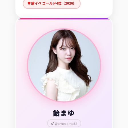
🛡️ 盾イベ ゴールド4位（2026）
飴まゆ
@amedama88