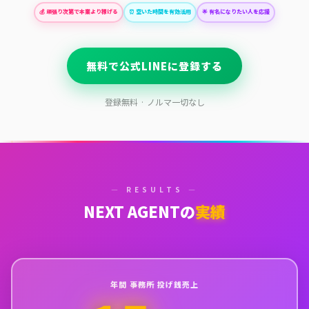
💰 頑張り次第で本業より稼げる
⏰ 空いた時間を有効活用
🌟 有名になりたい人を応援
無料で公式LINEに登録する
登録無料 · ノルマ一切なし
— RESULTS —
NEXT AGENTの
実績
年間 事務所 投げ銭売上